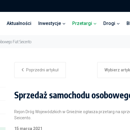
Aktualności
Inwestycje
Przetargi
Drogi
B
bowego Fiat Seicento
Poprzedni artykuł
Wybierz arty
Sprzedaż samochodu osobowego
Rejon Dróg Wojewódzkich w Gnieźnie ogłasza przetarg na spr
Seicento.
15 marca 2021