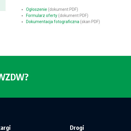
Ogłoszenie
(dokument PDF)
Formularz oferty
(dokument PDF)
Dokumentacja fotograficzna
(skan PDF)
o WZDW?
targi
Drogi