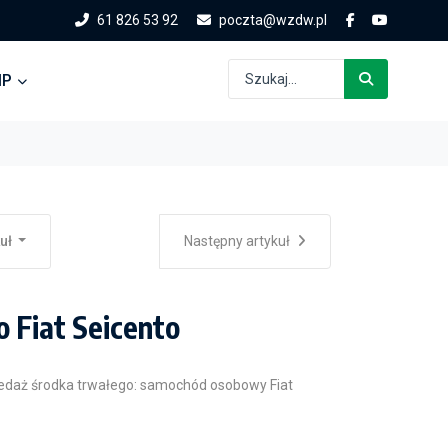
61 826 53 92
poczta@wzdw.pl
IP
kuł
Następny artykuł
 Fiat Seicento
zedaż środka trwałego: samochód osobowy Fiat