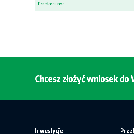
Przetargi inne
Chcesz złożyć wniosek d
Inwestycje
Prze