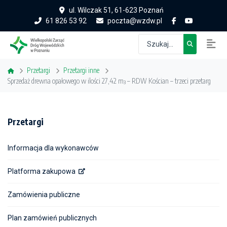
ul. Wilczak 51, 61-623 Poznań
61 826 53 92
poczta@wzdw.pl
Przetargi
Przetargi inne
Sprzedaż drewna opałowego w ilości 27,42 m³ – RDW Kościan – trzeci przetarg
Przetargi
Informacja dla wykonawców
Platforma zakupowa
Zamówienia publiczne
Plan zamówień publicznych