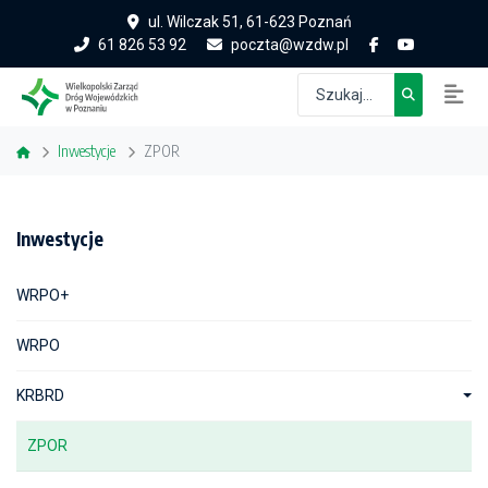
ul. Wilczak 51, 61-623 Poznań
61 826 53 92
poczta@wzdw.pl
Inwestycje
ZPOR
Inwestycje
WRPO+
WRPO
KRBRD
ZPOR