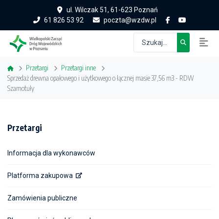
ul. Wilczak 51, 61-623 Poznań
61 826 53 92
poczta@wzdw.pl
Przetargi
Przetargi inne
Sprzedaż drewna opałowego i użytkowego o łącznej masie 37,56 m3 - RDW
Szamotuły
Przetargi
Informacja dla wykonawców
Platforma zakupowa
Zamówienia publiczne