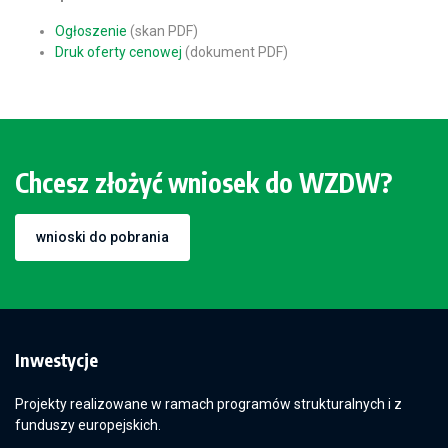
Ogłoszenie
(skan PDF)
Druk oferty cenowej
(dokument PDF)
Chcesz złożyć wniosek do WZDW?
wnioski do pobrania
Inwestycje
Projekty realizowane w ramach programów strukturalnych i z
funduszy europejskich.