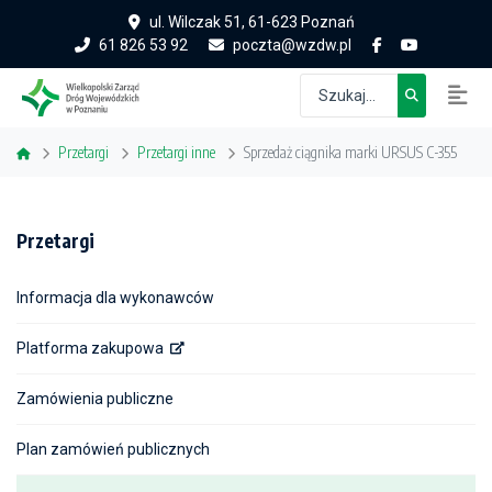
ul. Wilczak 51, 61-623 Poznań
61 826 53 92
poczta@wzdw.pl
Przetargi
Przetargi inne
Sprzedaż ciągnika marki URSUS C-355
Przetargi
Informacja dla wykonawców
Platforma zakupowa
Zamówienia publiczne
Plan zamówień publicznych