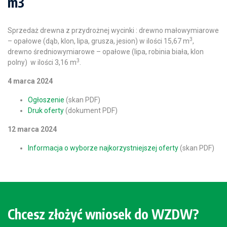
m3
Sprzedaż drewna z przydrożnej wycinki : drewno małowymiarowe
3
– opałowe (dąb, klon, lipa, grusza, jesion) w ilości 15,67 m
,
drewno średniowymiarowe – opałowe (lipa, robinia biała, klon
3
polny) w ilości 3,16 m
.
4 marca 2024
Ogłoszenie
(skan PDF)
Druk oferty
(dokument PDF)
12 marca 2024
Informacja o wyborze najkorzystniejszej oferty
(skan PDF)
Chcesz złożyć wniosek do WZDW?