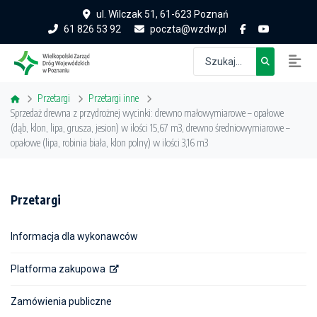
ul. Wilczak 51, 61-623 Poznań
61 826 53 92
poczta@wzdw.pl
Przetargi
Przetargi inne
Sprzedaż drewna z przydrożnej wycinki: drewno małowymiarowe – opałowe
(dąb, klon, lipa, grusza, jesion) w ilości 15,67 m3, drewno średniowymiarowe –
opałowe (lipa, robinia biała, klon polny) w ilości 3,16 m3
Przetargi
Informacja dla wykonawców
Platforma zakupowa
Zamówienia publiczne