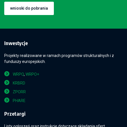
wnioski do pobrania
Inwestycje
Projekty realizowane w ramach programów strukturalnych i z
funduszy europejskich.
WRPO
,
WRPO+
KRBRD
ZPORR
PHARE
Przetargi
Listy ogłoszeń oraz instrukcje dotyczące składania ofert.