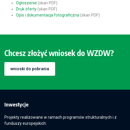
Ogłoszenie
(skan PDF)
Druk oferty
(skan PDF)
Opis i dokumentacja fotograficzna
(skan PDF)
Chcesz złożyć wniosek do WZDW?
wnioski do pobrania
Inwestycje
Projekty realizowane w ramach programów strukturalnych i z
funduszy europejskich.