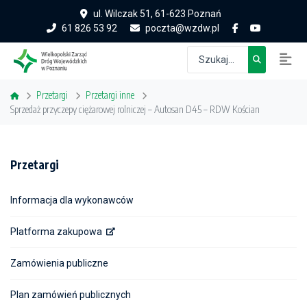
ul. Wilczak 51, 61-623 Poznań
61 826 53 92
poczta@wzdw.pl
Przetargi
Przetargi inne
Sprzedaż przyczepy ciężarowej rolniczej – Autosan D45 – RDW Kościan
Przetargi
Informacja dla wykonawców
Platforma zakupowa
Zamówienia publiczne
Plan zamówień publicznych