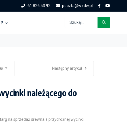
61 826 53 92
poczta@wzdw.pl
IP
kuł
Następny artykuł
wycinki należącego do
arg na sprzedaż drewna z przydrożnej wycinki.