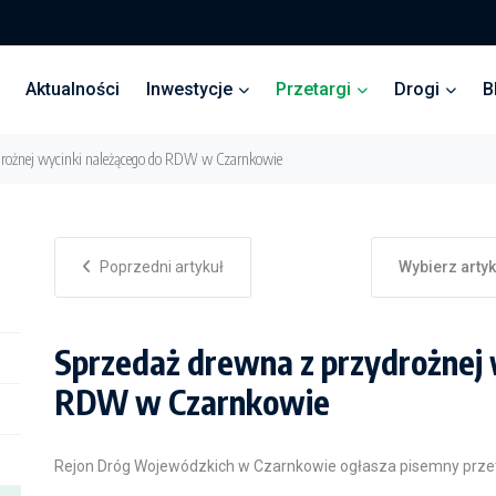
Aktualności
Inwestycje
Przetargi
Drogi
B
drożnej wycinki należącego do RDW w Czarnkowie
Poprzedni artykuł
Wybierz arty
Sprzedaż drewna z przydrożnej 
RDW w Czarnkowie
Rejon Dróg Wojewódzkich w Czarnkowie ogłasza pisemny przet