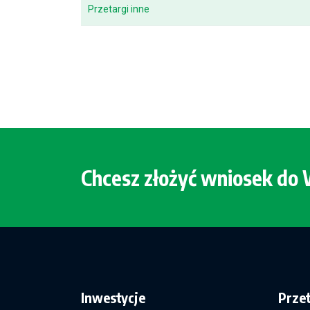
Przetargi inne
Chcesz złożyć wniosek d
Inwestycje
Prze