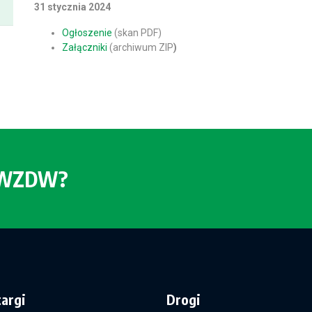
31 stycznia 2024
Ogłoszenie
(skan PDF)
Załączniki
(archiwum ZIP
)
o WZDW?
targi
Drogi