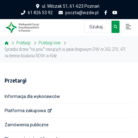
ul. Wilczak 51, 61-623 Poznań
61 826 53 92
poczta@wzdw.pl
Przetargi
Przetargi inne
Sprzedaż drzew "na pniu" rosnących w pasie drogowym DW nr 263, 270, 471
na terenie działania RDW w Kole
Przetargi
Informacja dla wykonawców
Platforma zakupowa
Zamówienia publiczne