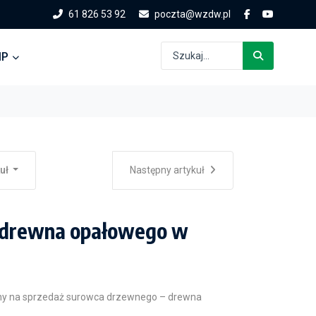
61 826 53 92
poczta@wzdw.pl
IP
kuł
Następny artykuł
 drewna opałowego w
mny na sprzedaż surowca drzewnego – drewna