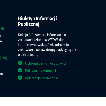
Biuletyn Informacji
Publicznej
ach
Sekcja
BIP
zawiera informacje o
a
zasadach działania WZDW, dane
 w
kontaktowe i wskazówki odnośnie
załatwiania spraw drogą tradycyjną jak i
elektroniczną.
dróg
Ochrona danych osobowych
Polityka prywatności
pa.
Deklaracja dostępności
Projekt i wykonanie: