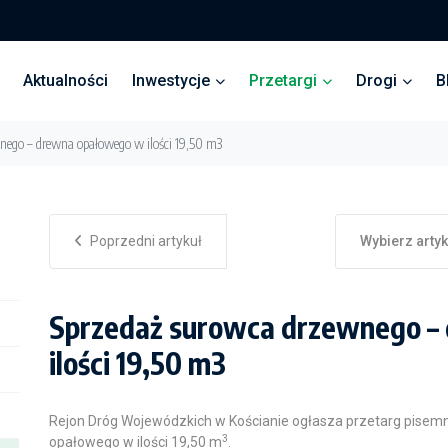
Aktualności
Inwestycje
Przetargi
Drogi
B
nego – drewna opałowego w ilości 19,50 m3
Poprzedni artykuł
Wybierz arty
Sprzedaż surowca drzewnego –
ilości 19,50 m3
Rejon Dróg Wojewódzkich w Kościanie ogłasza przetarg pise
3
opałowego w ilości 19,50 m
.