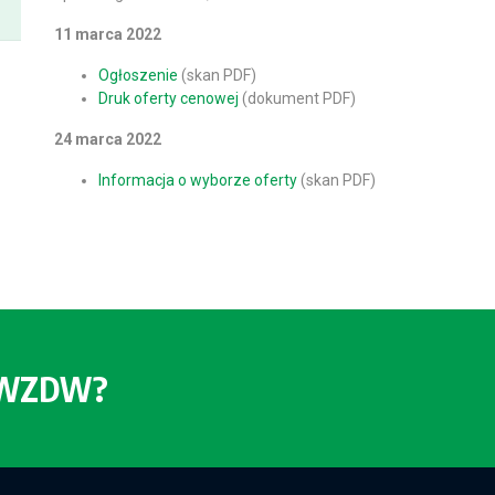
11 marca 2022
Ogłoszenie
(skan PDF)
Druk oferty cenowej
(dokument PDF)
24 marca 2022
Informacja o wyborze oferty
(skan PDF)
o WZDW?