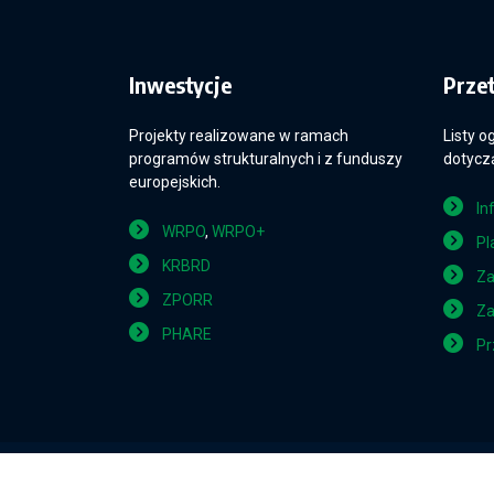
Inwestycje
Prze
Projekty realizowane w ramach
Listy o
programów strukturalnych i z funduszy
dotyczą
europejskich.
In
WRPO
,
WRPO+
Pl
KRBRD
Za
ZPORR
Za
PHARE
Pr