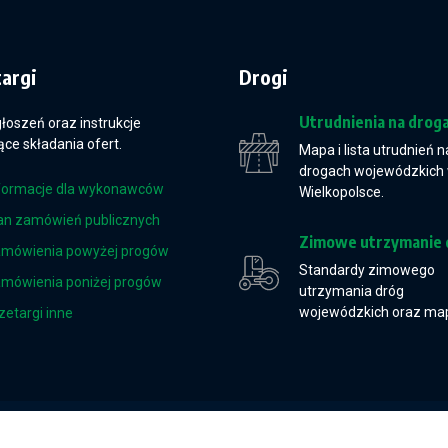
targi
Drogi
Utrudnienia na drog
głoszeń oraz instrukcje
ce składania ofert.
Mapa i lista utrudnień n
drogach wojewódzkich
formacje dla wykonawców
Wielkopolsce.
an zamówień publicznych
Zimowe utrzymanie 
mówienia powyżej progów
Standardy zimowego
mówienia poniżej progów
utrzymania dróg
wojewódzkich oraz ma
zetargi inne