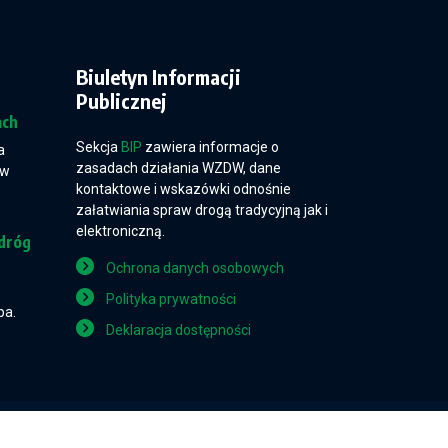
Biuletyn Informacji
Publicznej
ach
Sekcja
BIP
zawiera informacje o
a
zasadach działania WZDW, dane
 w
kontaktowe i wskazówki odnośnie
załatwiania spraw drogą tradycyjną jak i
elektroniczną.
dróg
Ochrona danych osobowych
Polityka prywatności
pa.
Deklaracja dostępności
Projekt i wykonanie: