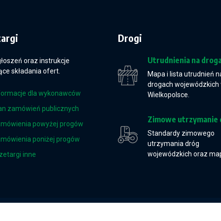
targi
Drogi
Utrudnienia na drog
głoszeń oraz instrukcje
ce składania ofert.
Mapa i lista utrudnień n
drogach wojewódzkich
formacje dla wykonawców
Wielkopolsce.
an zamówień publicznych
Zimowe utrzymanie 
mówienia powyżej progów
Standardy zimowego
mówienia poniżej progów
utrzymania dróg
wojewódzkich oraz ma
zetargi inne