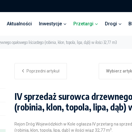
Aktualności
Inwestycje
Przetargi
Drogi
B
wnego opałowego liściastego (robinia, klon, topola, lipa, dąb) w ilości 32,77 m3
Poprzedni artykuł
Wybierz arty
IV sprzedaż surowca drzewnego
(robinia, klon, topola, lipa, dąb)
Rejon Dróg Wojewódzkich w Kole ogłasza IV przetarg na sprz
3
(robinia, klon, topola, lipa, dąb) w ilości wiąz 32,77 m
.