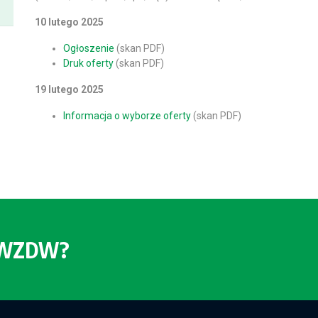
10 lutego 2025
Ogłoszenie
(skan PDF)
Druk oferty
(skan PDF)
19 lutego 2025
Informacja o wyborze oferty
(skan PDF)
o WZDW?