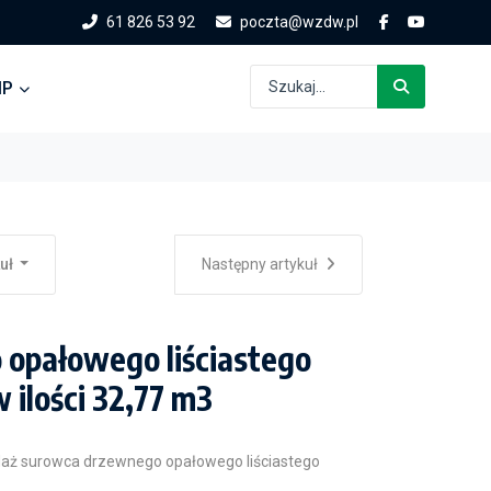
61 826 53 92
poczta@wzdw.pl
IP
kuł
Następny artykuł
 opałowego liściastego
 w ilości 32,77 m3
edaż surowca drzewnego opałowego liściastego