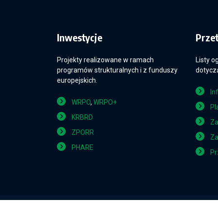
Inwestycje
Prze
Projekty realizowane w ramach
Listy o
programów strukturalnych i z funduszy
dotyczą
europejskich.
In
WRPO
,
WRPO+
Pl
KRBRD
Za
ZPORR
Za
PHARE
Pr