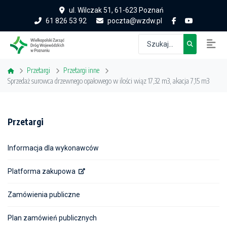
ul. Wilczak 51, 61-623 Poznań
61 826 53 92
poczta@wzdw.pl
Przetargi
Przetargi inne
Sprzedaż surowca drzewnego opałowego w ilości wiąz 17,32 m3, akacja 7,15 m3
Przetargi
Informacja dla wykonawców
Platforma zakupowa
Zamówienia publiczne
Plan zamówień publicznych