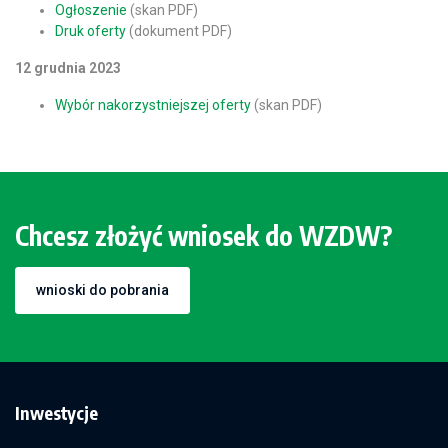
Ogłoszenie
(skan PDF)
Druk oferty
(dokument PDF)
12 grudnia 2023
Wybór nakorzystniejszej oferty
(skan PDF)
Chcesz złożyć wniosek do WZDW?
wnioski do pobrania
Inwestycje