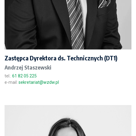
Zastępca Dyrektora ds. Technicznych (DT1)
Andrzej Staszewski
tel.:
61 82 05 225
e-mail:
sekretariat@wzdw.pl