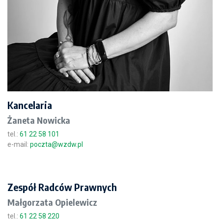
Kancelaria
Żaneta Nowicka
tel.:
61 22 58 101
e-mail:
poczta@wzdw.pl
Zespół Radców Prawnych
Małgorzata Opielewicz
tel.:
61 22 58 220