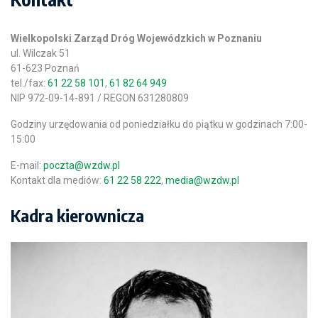
Wielkopolski Zarząd Dróg Wojewódzkich w Poznaniu
ul. Wilczak 51
61-623 Poznań
tel./fax:
61 22 58 101
,
61 82 64 949
NIP 972-09-14-891 / REGON 631280809
Godziny urzędowania od poniedziałku do piątku w godzinach 7:00-
15:00
E-mail:
poczta@wzdw.pl
Kontakt dla mediów:
61 22 58 222
,
media@wzdw.pl
Kadra kierownicza