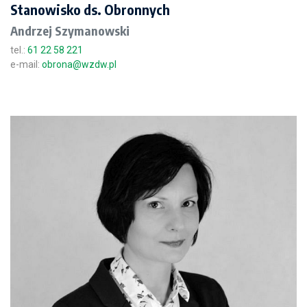
Stanowisko ds. Obronnych
Andrzej Szymanowski
tel.:
61 22 58 221
e-mail:
obrona@wzdw.pl