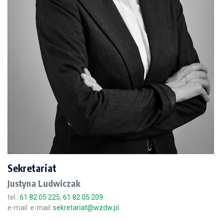
Sekretariat
Justyna Ludwiczak
tel.:
61 82 05 225
,
61 82 05 209
e-mail: e-mail:
sekretariat@wzdw.pl