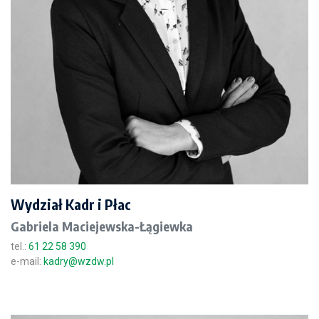
Wydział Kadr i Płac
Gabriela Maciejewska-Łągiewka
tel.:
61 22 58 390
e-mail:
kadry@wzdw.pl