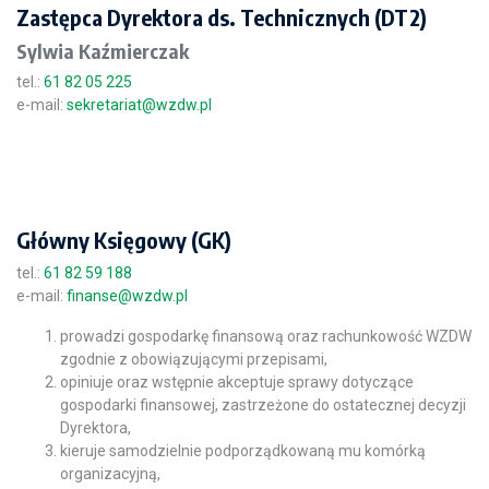
Zastępca Dyrektora ds. Technicznych (DT2)
Sylwia Kaźmierczak
tel.:
61 82 05 225
e-mail:
sekretariat@wzdw.pl
Główny Księgowy (GK)
tel.:
61 82 59 188
e-mail:
finanse@wzdw.pl
prowadzi gospodarkę finansową oraz rachunkowość WZDW
zgodnie z obowiązującymi przepisami,
opiniuje oraz wstępnie akceptuje sprawy dotyczące
gospodarki finansowej, zastrzeżone do ostatecznej decyzji
Dyrektora,
kieruje samodzielnie podporządkowaną mu komórką
organizacyjną,