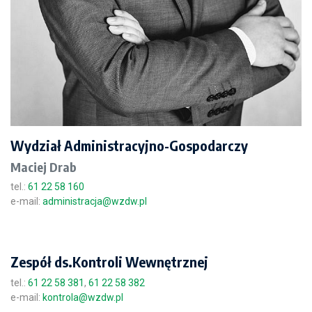
Wydział Administracyjno-Gospodarczy
Maciej Drab
tel.:
61 22 58 160
e-mail:
administracja@wzdw.pl
Zespół ds.Kontroli Wewnętrznej
tel.:
61 22 58 381
,
61 22 58 382
e-mail:
kontrola@wzdw.pl