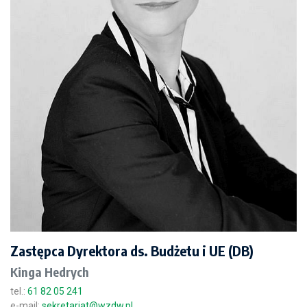
Zastępca Dyrektora ds. Budżetu i UE (DB)
Kinga Hedrych
tel.:
61 82 05 241
e-mail:
sekretariat@wzdw.pl