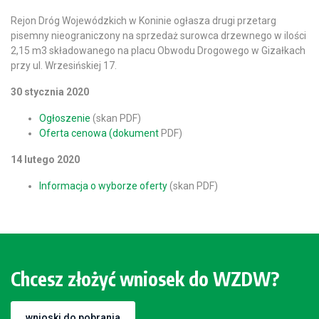
Rejon Dróg Wojewódzkich w Koninie ogłasza drugi przetarg
pisemny nieograniczony na sprzedaż surowca drzewnego w ilości
2,15 m3 składowanego na placu Obwodu Drogowego w Gizałkach
przy ul. Wrzesińskiej 17.
30 stycznia 2020
Ogłoszenie
(skan PDF)
Oferta cenowa (dokument
PDF)
14 lutego 2020
Informacja o wyborze oferty
(skan PDF)
Chcesz złożyć wniosek do WZDW?
wnioski do pobrania