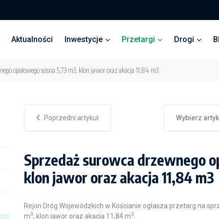
Aktualności
Inwestycje
Przetargi
Drogi
B
nego opałowego sosna 5,73 m3, klon jawor oraz akacja 11,84 m3
Poprzedni artykuł
Wybierz arty
Sprzedaż surowca drzewnego o
klon jawor oraz akacja 11,84 m3
Rejon Dróg Wojewódzkich w Kościanie ogłasza przetarg na s
3
3
m
, klon jawor oraz akacja 11,84 m
.