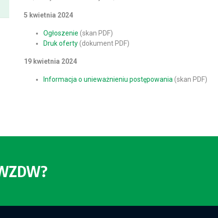
5 kwietnia 2024
Ogłoszenie
(skan PDF)
Druk oferty
(dokument PDF)
19 kwietnia 2024
Informacja o unieważnieniu postępowania
(skan PDF)
o WZDW?