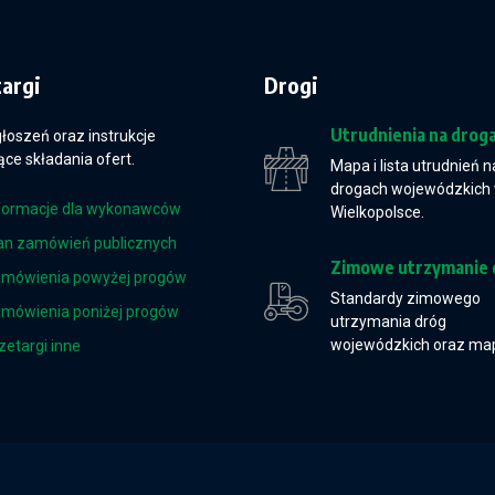
targi
Drogi
Utrudnienia na drog
głoszeń oraz instrukcje
ce składania ofert.
Mapa i lista utrudnień n
drogach wojewódzkich
formacje dla wykonawców
Wielkopolsce.
an zamówień publicznych
Zimowe utrzymanie 
mówienia powyżej progów
Standardy zimowego
mówienia poniżej progów
utrzymania dróg
wojewódzkich oraz ma
zetargi inne