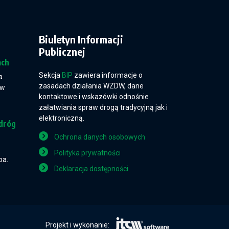
Biuletyn Informacji
Publicznej
ach
Sekcja
BIP
zawiera informacje o
a
zasadach działania WZDW, dane
 w
kontaktowe i wskazówki odnośnie
załatwiania spraw drogą tradycyjną jak i
elektroniczną.
dróg
Ochrona danych osobowych
Polityka prywatności
pa.
Deklaracja dostępności
Projekt i wykonanie: