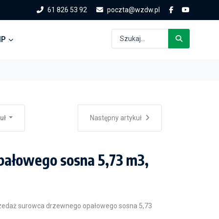
61 826 53 92
poczta@wzdw.pl
IP
kuł
Następny artykuł
pałowego sosna 5,73 m3,
przedaż surowca drzewnego opałowego sosna 5,73