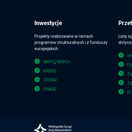
Inwestycje
Prze
Projekty realizowane w ramach
Listy o
programów strukturalnych i z funduszy
dotyczą
europejskich.
In
WRPO
,
WRPO+
Pl
KRBRD
Za
ZPORR
Za
PHARE
Pr