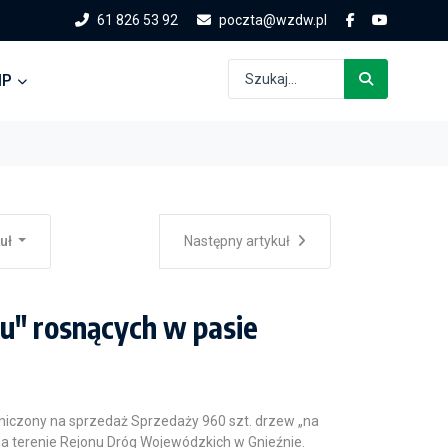
61 826 53 92
poczta@wzdw.pl
IP
kuł
Następny artykuł
iu" rosnących w pasie
niczony na sprzedaż Sprzedaży 960 szt. drzew „na
a terenie Rejonu Dróg Wojewódzkich w Gnieźnie.