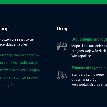
targi
Drogi
Utrudnienia na drog
głoszeń oraz instrukcje
ce składania ofert.
Mapa i lista utrudnień n
drogach wojewódzkich
formacje dla wykonawców
Wielkopolsce.
an zamówień publicznych
Zimowe utrzymanie 
mówienia powyżej progów
Standardy zimowego
mówienia poniżej progów
utrzymania dróg
wojewódzkich oraz ma
zetargi inne