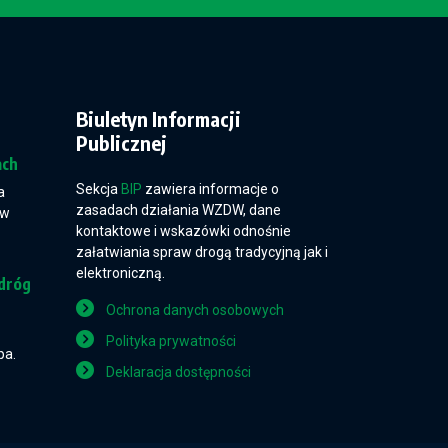
Biuletyn Informacji
Publicznej
ach
Sekcja
BIP
zawiera informacje o
a
zasadach działania WZDW, dane
 w
kontaktowe i wskazówki odnośnie
załatwiania spraw drogą tradycyjną jak i
elektroniczną.
dróg
Ochrona danych osobowych
Polityka prywatności
pa.
Deklaracja dostępności