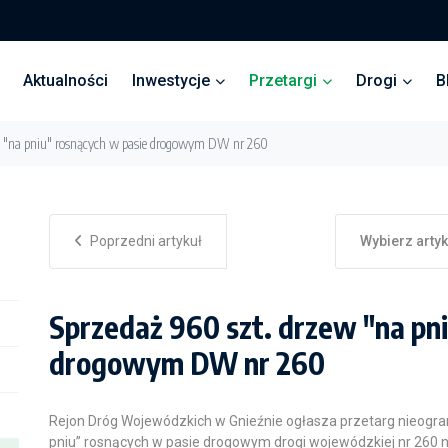
Aktualności
Inwestycje
Przetargi
Drogi
B
w "na pniu" rosnących w pasie drogowym DW nr 260
Poprzedni artykuł
Wybierz arty
Sprzedaż 960 szt. drzew "na pn
drogowym DW nr 260
Rejon Dróg Wojewódzkich w Gnieźnie ogłasza przetarg nieogra
pniu” rosnących w pasie drogowym drogi wojewódzkiej nr 260 n