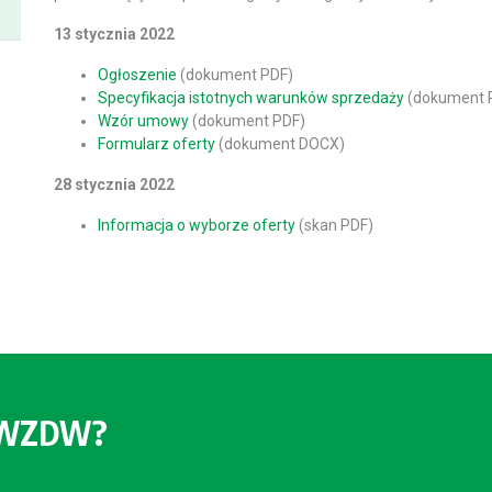
13 stycznia 2022
Ogłoszenie
(dokument PDF)
Specyfikacja istotnych warunków sprzedaży
(dokument 
Wzór umowy
(dokument PDF)
Formularz oferty
(dokument DOCX)
28 stycznia 2022
Informacja o wyborze oferty
(skan PDF)
o WZDW?