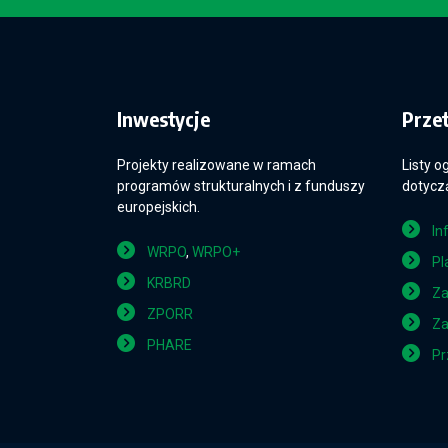
Inwestycje
Prze
Projekty realizowane w ramach
Listy o
programów strukturalnych i z funduszy
dotyczą
europejskich.
In
WRPO
,
WRPO+
Pl
KRBRD
Za
ZPORR
Za
PHARE
Pr