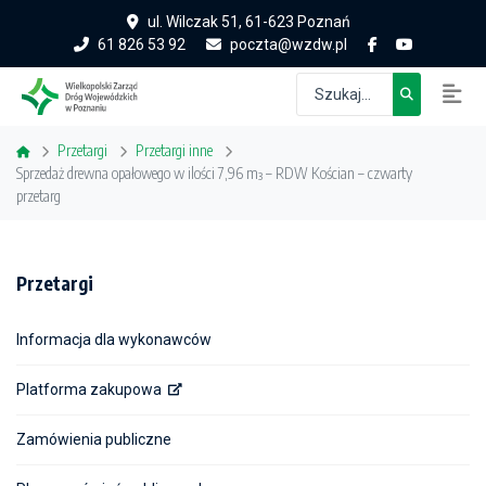
ul. Wilczak 51, 61-623 Poznań
61 826 53 92
poczta@wzdw.pl
Przetargi
Przetargi inne
Sprzedaż drewna opałowego w ilości 7,96 m³ – RDW Kościan – czwarty
przetarg
Przetargi
Informacja dla wykonawców
Platforma zakupowa
Zamówienia publiczne