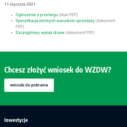
11 stycznia 2021
Ogłoszenie o przetargu
(skan PDF)
Specyfikacja istotnych warunków sprzedaży
(dokument
PDF)
Szczegółowy wykaz drzew
(dokument PDF)
Chcesz złożyć wniosek do WZDW?
wnioski do pobrania
Inwestycje