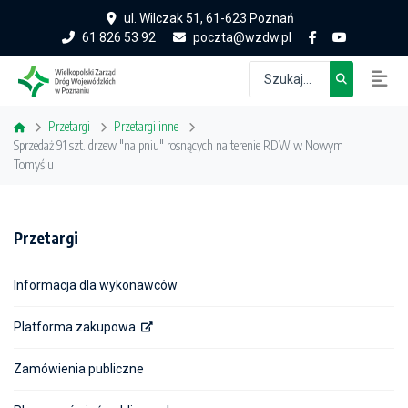
ul. Wilczak 51, 61-623 Poznań
61 826 53 92
poczta@wzdw.pl
Przetargi
Przetargi inne
Sprzedaż 91 szt. drzew "na pniu" rosnących na terenie RDW w Nowym
Tomyślu
Przetargi
Informacja dla wykonawców
Platforma zakupowa
Zamówienia publiczne