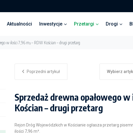
Aktualności
Inwestycje
Przetargi
Drogi
B
ego w ilości 7,96 m³ – RDW Kościan – drugi przetarg
Poprzedni artykuł
Wybierz arty
Sprzedaż drewna opałowego w i
Kościan – drugi przetarg
Rejon Dróg Wojewódzkich w Kościanie ogłasza przetarg pisem
ilości 7,96 m³.