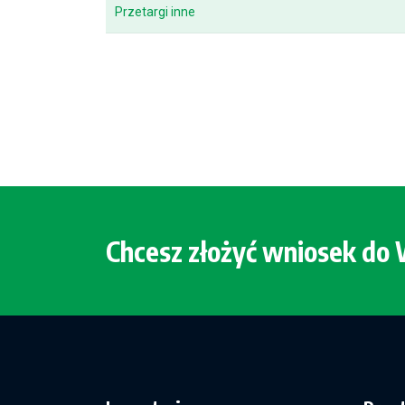
Przetargi inne
Chcesz złożyć wniosek d