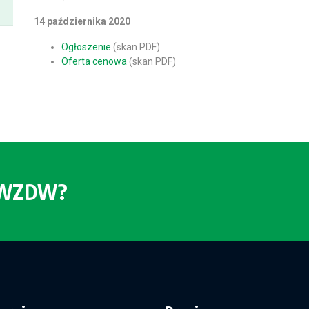
14 października 2020
Ogłoszenie
(skan PDF)
Oferta cenowa
(skan PDF)
o WZDW?