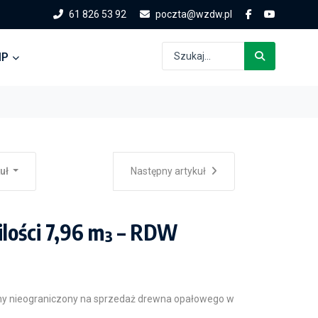
61 826 53 92
poczta@wzdw.pl
IP
kuł
Następny artykuł
lości 7,96 m³ – RDW
ny nieograniczony na sprzedaż drewna opałowego w