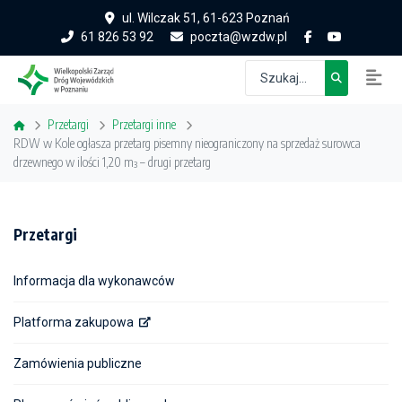
ul. Wilczak 51, 61-623 Poznań
61 826 53 92
poczta@wzdw.pl
Przetargi
Przetargi inne
RDW w Kole ogłasza przetarg pisemny nieograniczony na sprzedaż surowca
drzewnego w ilości 1,20 m³ – drugi przetarg
Przetargi
Informacja dla wykonawców
Platforma zakupowa
Zamówienia publiczne