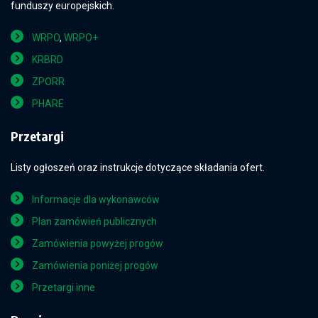
funduszy europejskich.
WRPO
,
WRPO+
KRBRD
ZPORR
PHARE
Przetargi
Listy ogłoszeń oraz instrukcje dotyczące składania ofert.
Informacje dla wykonawców
Plan zamówień publicznych
Zamówienia powyżej progów
Zamówienia poniżej progów
Przetargi inne