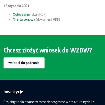
12 stycznia 2021
Ogłoszenie
(skan PDF)
Oferta cenowa
(dokument PDF)
Chcesz złożyć wniosek do WZDW?
wnioski do pobrania
Inwestycje
Projekty realizowane w ramach programów strukturalnych i z