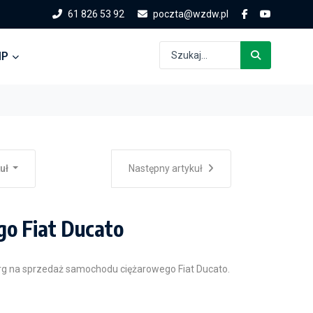
61 826 53 92
poczta@wzdw.pl
IP
kuł
Następny artykuł
o Fiat Ducato
rg na sprzedaż samochodu ciężarowego Fiat Ducato.