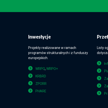
Inwestycje
Prze
Projekty realizowane w ramach
Listy o
programów strukturalnych i z funduszy
dotyczą
europejskich.
In
WRPO
,
WRPO+
Pl
KRBRD
Za
ZPORR
Za
PHARE
Pr