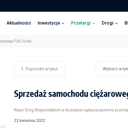
Aktualności
Inwestycje
Przetargi
Drogi
B
żarowego Fiat Ducato
Poprzedni artykuł
Wybierz arty
Sprzedaż samochodu ciężaroweg
Rejon Dróg Wojewódzkich w Kościanie ogłasza pisemny przeta
22 kwietnia 2022