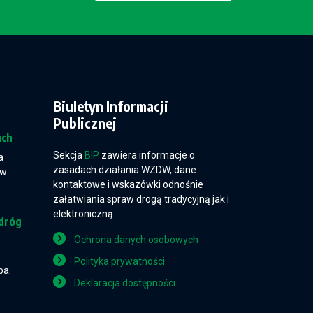
Biuletyn Informacji
Publicznej
ach
Sekcja
BIP
zawiera informacje o
a
zasadach działania WZDW, dane
 w
kontaktowe i wskazówki odnośnie
załatwiania spraw drogą tradycyjną jak i
elektroniczną.
dróg
Ochrona danych osobowych
Polityka prywatności
pa.
Deklaracja dostępności