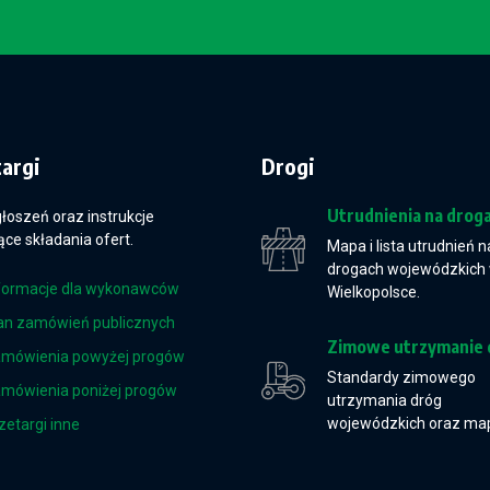
targi
Drogi
Utrudnienia na drog
głoszeń oraz instrukcje
ce składania ofert.
Mapa i lista utrudnień n
drogach wojewódzkich
formacje dla wykonawców
Wielkopolsce.
an zamówień publicznych
Zimowe utrzymanie 
mówienia powyżej progów
Standardy zimowego
mówienia poniżej progów
utrzymania dróg
wojewódzkich oraz ma
zetargi inne