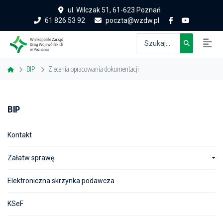
ul. Wilczak 51, 61-623 Poznań
61 826 53 92
poczta@wzdw.pl
BIP
Zlecenia opracowania dokumentacji
BIP
Kontakt
Załatw sprawę
Elektroniczna skrzynka podawcza
KSeF