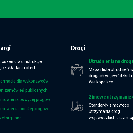
targi
Drogi
Utrudnienia na drog
głoszeń oraz instrukcje
ce składania ofert.
Mapa i lista utrudnień n
drogach wojewódzkich
formacje dla wykonawców
Wielkopolsce.
an zamówień publicznych
Zimowe utrzymanie 
mówienia powyżej progów
Standardy zimowego
mówienia poniżej progów
utrzymania dróg
wojewódzkich oraz ma
zetargi inne