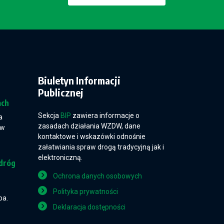
Biuletyn Informacji
Publicznej
ach
Sekcja
BIP
zawiera informacje o
a
zasadach działania WZDW, dane
 w
kontaktowe i wskazówki odnośnie
załatwiania spraw drogą tradycyjną jak i
elektroniczną.
dróg
Ochrona danych osobowych
Polityka prywatności
pa.
Deklaracja dostępności