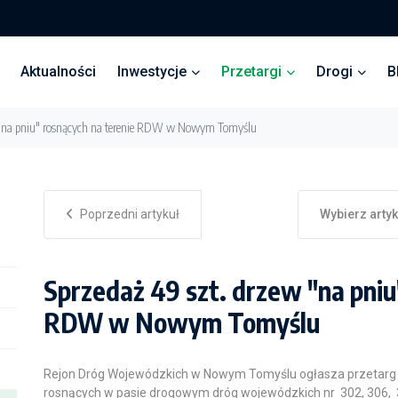
Aktualności
Inwestycje
Przetargi
Drogi
B
w "na pniu" rosnących na terenie RDW w Nowym Tomyślu
Poprzedni artykuł
Wybierz arty
Sprzedaż 49 szt. drzew "na pniu
RDW w Nowym Tomyślu
Rejon Dróg Wojewódzkich w Nowym Tomyślu ogłasza przetarg n
rosnących w pasie drogowym dróg wojewódzkich nr 302, 306, 