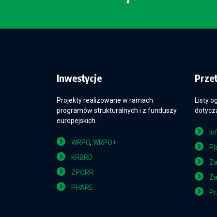
Inwestycje
Prze
Projekty realizowane w ramach
Listy o
programów strukturalnych i z funduszy
dotyczą
europejskich.
In
WRPO
,
WRPO+
Pl
KRBRD
Za
ZPORR
Za
PHARE
Pr