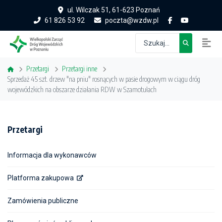
ul. Wilczak 51, 61-623 Poznań
61 826 53 92
poczta@wzdw.pl
Przetargi
Przetargi inne
Sprzedaż 45 szt. drzew "na pniu" rosnących w pasie drogowym w ciągu dróg
wojewódzkich na obszarze działania RDW w Szamotułach
Przetargi
Informacja dla wykonawców
Platforma zakupowa
Zamówienia publiczne