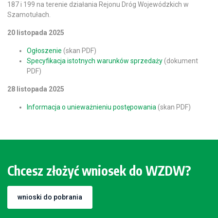
187 i 199 na terenie działania Rejonu Dróg Wojewódzkich w
Szamotułach.
20 listopada 2025
Ogłoszenie
(skan PDF)
Specyfikacja istotnych warunków sprzedaży
(dokument
PDF)
28 listopada 2025
Informacja o unieważnieniu postępowania
(skan PDF)
Chcesz złożyć wniosek do WZDW?
wnioski do pobrania