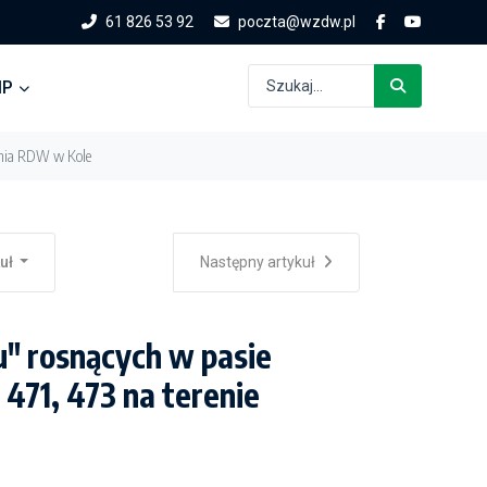
61 826 53 92
poczta@wzdw.pl
IP
łania RDW w Kole
kuł
Następny artykuł
" rosnących w pasie
471, 473 na terenie