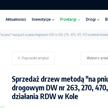
Aktualności
Inwestycje
Przetargi
Drogi
B
"na pniu" rosnących w pasie drogowym DW nr 263, 270, 470, 471, 473 na terenie dzia
Poprzedni artykuł
Wybierz arty
Sprzedaż drzew metodą "na pniu
drogowym DW nr 263, 270, 470, 
działania RDW w Kole