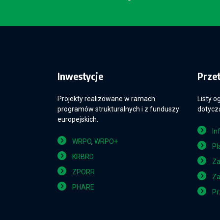
Inwestycje
Prze
Projekty realizowane w ramach
Listy o
programów strukturalnych i z funduszy
dotyczą
europejskich.
In
WRPO
,
WRPO+
Pl
KRBRD
Za
ZPORR
Za
PHARE
Pr