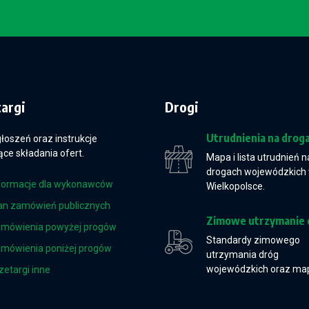
targi
Drogi
Utrudnienia na drog
głoszeń oraz instrukcje
ce składania ofert.
Mapa i lista utrudnień n
drogach wojewódzkich
formacje dla wykonawców
Wielkopolsce.
an zamówień publicznych
Zimowe utrzymanie 
mówienia powyżej progów
Standardy zimowego
mówienia poniżej progów
utrzymania dróg
wojewódzkich oraz ma
zetargi inne