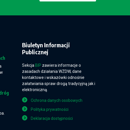
Biuletyn Informacji
Publicznej
ach
Sekcja
BIP
zawiera informacje o
a
zasadach działania WZDW, dane
 w
kontaktowe i wskazówki odnośnie
załatwiania spraw drogą tradycyjną jak i
elektroniczną.
dróg
Ochrona danych osobowych
Polityka prywatności
pa.
Deklaracja dostępności