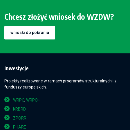
Chcesz złożyć wniosek do WZDW?
wnioski do pobrania
Inwestycje
Projekty realizowane w ramach programów strukturalnych i z
funduszy europejskich.
WRPO
,
WRPO+
KRBRD
ZPORR
PHARE