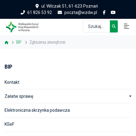
ul. Wilczak 51, 61-623 Poznań
61 826 53 92
poczta@wzdw.pl
BIP
Zgłoszenia zewnętrzne
BIP
Kontakt
Załatw sprawę
Elektroniczna skrzynka podawcza
KSeF