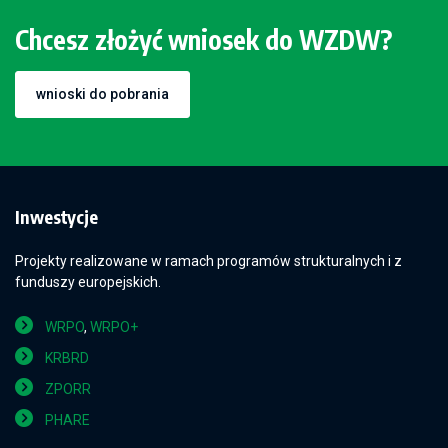
Chcesz złożyć wniosek do WZDW?
wnioski do pobrania
Inwestycje
Projekty realizowane w ramach programów strukturalnych i z
funduszy europejskich.
WRPO
,
WRPO+
KRBRD
ZPORR
PHARE