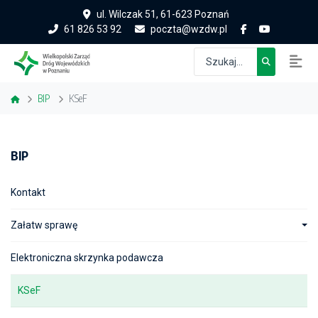
ul. Wilczak 51, 61-623 Poznań
61 826 53 92
poczta@wzdw.pl
BIP
KSeF
BIP
Kontakt
Załatw sprawę
Elektroniczna skrzynka podawcza
KSeF