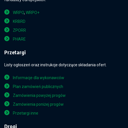
WRPO
,
WRPO+
KRBRD
ZPORR
PHARE
Przetargi
Listy ogłoszeń oraz instrukcje dotyczące składania ofert.
Informacje dla wykonawców
Plan zamówień publicznych
Zamówienia powyżej progów
Zamówienia poniżej progów
Przetargi inne
Drogi