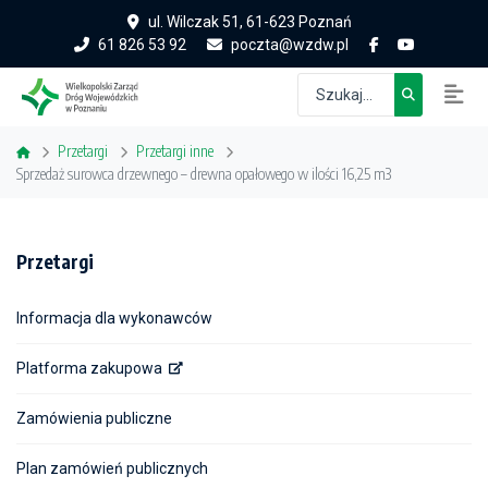
ul. Wilczak 51, 61-623 Poznań
61 826 53 92
poczta@wzdw.pl
Przetargi
Przetargi inne
Sprzedaż surowca drzewnego – drewna opałowego w ilości 16,25 m3
Przetargi
Informacja dla wykonawców
Platforma zakupowa
Zamówienia publiczne
Plan zamówień publicznych