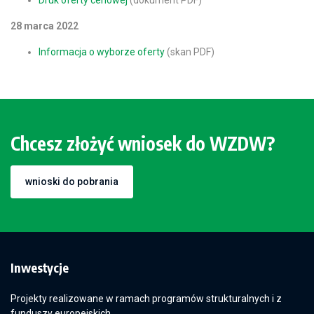
Druk oferty cenowej
(dokument PDF)
28 marca 2022
Informacja o wyborze oferty
(skan PDF)
Chcesz złożyć wniosek do WZDW?
wnioski do pobrania
Inwestycje
Projekty realizowane w ramach programów strukturalnych i z
funduszy europejskich.