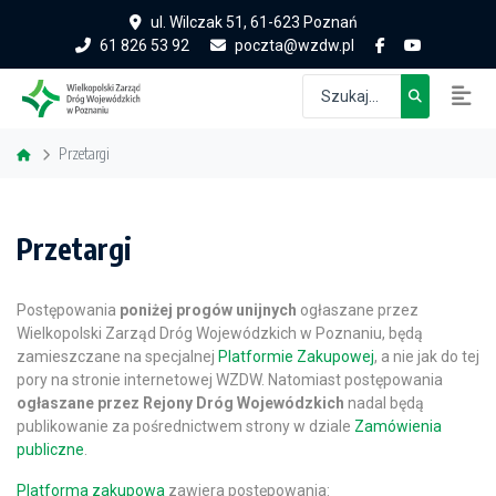
ul. Wilczak 51, 61-623 Poznań
61 826 53 92
poczta@wzdw.pl
Przetargi
Przetargi
Postępowania
poniżej progów unijnych
ogłaszane przez
Wielkopolski Zarząd Dróg Wojewódzkich w Poznaniu, będą
zamieszczane na specjalnej
Platformie Zakupowej
, a nie jak do tej
pory na stronie internetowej WZDW. Natomiast postępowania
ogłaszane przez Rejony Dróg Wojewódzkich
nadal będą
publikowanie za pośrednictwem strony w dziale
Zamówienia
publiczne
.
Platforma zakupowa
zawiera postępowania: