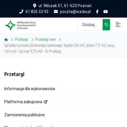
ul. Wilczak 51, 61-623 Poznań
61 826 53 92
poczta@wzdw.pl
Przetargi
Przetargi inne
Sprzedaż surowca drzewnego opałowego: topola 3,14 m3, jesion 7,17 m3, wiąz
1,44 m3 - łącznie 11,75 m3 - IV Przetarg
Przetargi
Informacja dla wykonawców
Platforma zakupowa
Zamówienia publiczne