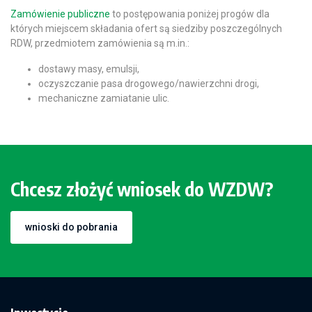
Zamówienie publiczne
to postępowania poniżej progów dla
których miejscem składania ofert są siedziby poszczególnych
RDW, przedmiotem zamówienia są m.in.:
dostawy masy, emulsji,
oczyszczanie pasa drogowego/nawierzchni drogi,
mechaniczne zamiatanie ulic.
Chcesz złożyć wniosek do WZDW?
wnioski do pobrania