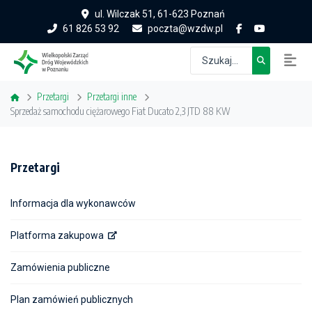
ul. Wilczak 51, 61-623 Poznań
61 826 53 92
poczta@wzdw.pl
Przetargi
Przetargi inne
Sprzedaż samochodu ciężarowego Fiat Ducato 2,3 JTD 88 KW
Przetargi
Informacja dla wykonawców
Platforma zakupowa
Zamówienia publiczne
Plan zamówień publicznych