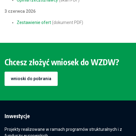
Opinia rzeczoznawcy
(skan PDF)
3 czerwca 2026
Zestawienie ofert
(dokument PDF)
Chcesz złożyć wniosek do WZDW?
wnioski do pobrania
Inwestycje
Projekty realizowane w ramach programów strukturalnych i z
funduszy europejskich.