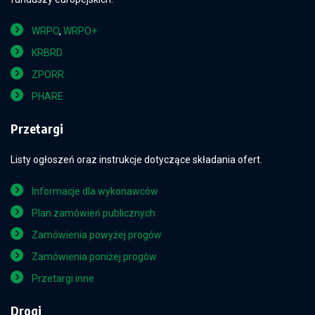
WRPO
,
WRPO+
KRBRD
ZPORR
PHARE
Przetargi
Listy ogłoszeń oraz instrukcje dotyczące składania ofert.
Informacje dla wykonawców
Plan zamówień publicznych
Zamówienia powyżej progów
Zamówienia poniżej progów
Przetargi inne
Drogi