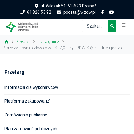
ul. Wilczak 51, 61-623 Poznań
61 826 53 92
poczta@wzdw.pl
Przetargi
Przetargi inne
Sprzedaż drewna opałowego w ilości 7,08 m³ – RDW Kościan – trzeci przetarg
Przetargi
Informacja dla wykonawców
Platforma zakupowa
Zamówienia publiczne
Plan zamówień publicznych