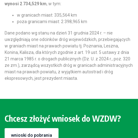
wynosi 2 734,529 km
, w tym:
w granicach miast: 335,564 km
poza granicami miast: 2 398,965 km
Dane podano wg stanu na dzień 31 grudnia 2024 r. – nie
uwzględniają one odcinków dróg wojewódzkich, przebiegających
w graniach miast na prawach powiatu tj. Poznania, Leszna,
Konina, Kalisza, dla których zgodnie z art. 19 ust. 5 ustawy z dnia
21 marca 1985 r. o drogach publicznych (Dz. U. z 2024 r., poz. 320
ze zm.), zarządcą wszystkich dróg w granicach administracyjnych
miast na prawach powiatu, z wyjątkiem autostrad i dróg
ekspresowych, jest prezydent miasta.
Chcesz złożyć wniosek do WZDW?
wnioski do pobrania