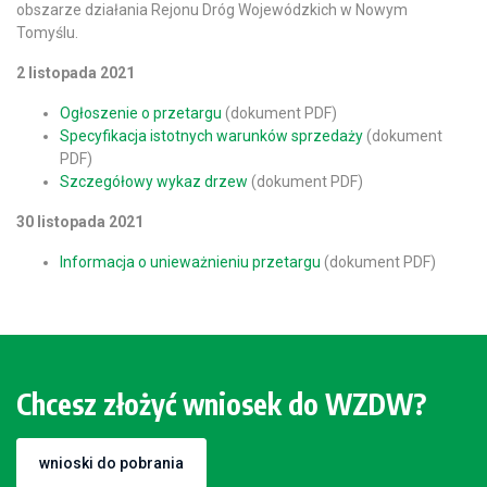
obszarze działania Rejonu Dróg Wojewódzkich w Nowym
Tomyślu.
2 listopada 2021
Ogłoszenie o przetargu
(dokument PDF)
Specyfikacja istotnych warunków sprzedaży
(dokument
PDF)
Szczegółowy wykaz drzew
(dokument PDF)
30 listopada 2021
Informacja o unieważnieniu przetargu
(dokument PDF)
Chcesz złożyć wniosek do WZDW?
wnioski do pobrania