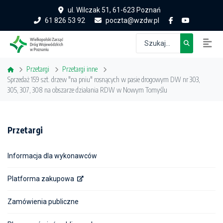
ul. Wilczak 51, 61-623 Poznań
61 826 53 92
poczta@wzdw.pl
Przetargi
Przetargi inne
Sprzedaż 159 szt. drzew "na pniu" rosnących w pasie drogowym DW nr 303,
305, 307, 308 na obszarze działania RDW w Nowym Tomyślu
Przetargi
Informacja dla wykonawców
Platforma zakupowa
Zamówienia publiczne