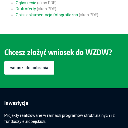
Ogłoszenie
(skan PDF)
Druk oferty
(skan PDF)
Opis i dokumentacja fotograficzna
(skan PDF)
Chcesz złożyć wniosek do WZDW?
wnioski do pobrania
Inwestycje
Projekty realizowane w ramach programów strukturalnych i z
funduszy europejskich.