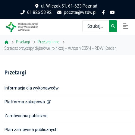
ul. Wilczak 51, 61-623 Poznań
61 826 53 92
poczta@wzdw.pl
Przetargi
Przetargi inne
Sprzedaż przyczepy ciężarowej rolniczej – Autosan D35M – RDW Kościan
Przetargi
Informacja dla wykonawców
Platforma zakupowa
Zamówienia publiczne
Plan zamówień publicznych