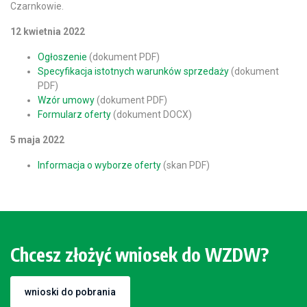
Czarnkowie.
12 kwietnia 2022
Ogłoszenie
(dokument PDF)
Specyfikacja istotnych warunków sprzedaży
(dokument
PDF)
Wzór umowy
(dokument PDF)
Formularz oferty
(dokument DOCX)
5 maja 2022
Informacja o wyborze oferty
(skan PDF)
Chcesz złożyć wniosek do WZDW?
wnioski do pobrania