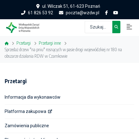
ul. Wilczak 51, 61-623 Poznań
61 826 53 92
poczta@wzdw.pl
Przetargi
Przetargi inne
Sprzedaż drzew "na pniu" rosnących w pasie drogi wojewódzkiej nr 180 na
obszarze działania RDW w Czarnkowie
Przetargi
Informacja dla wykonawców
Platforma zakupowa
Zamówienia publiczne