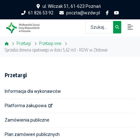
ul. Wilczak 51, 61-623 Poznań
61 826 53 92
poczta@wzdw.pl
Przetargi
Przetargi inne
Sprzedaż drewna opałowego w ilości 5,62 m3 - RDW w Złotowie
Przetargi
Informacja dla wykonawców
Platforma zakupowa
Zamówienia publiczne
Plan zamówień publicznych