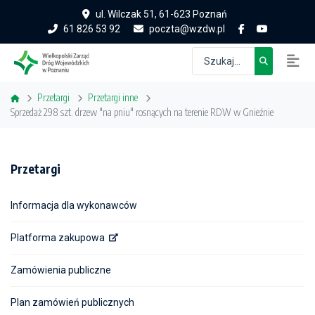
ul. Wilczak 51, 61-623 Poznań
61 826 53 92
poczta@wzdw.pl
Przetargi
Przetargi inne
Sprzedaż 298 szt. drzew "na pniu" rosnących na terenie RDW w Gnieźnie
Przetargi
Informacja dla wykonawców
Platforma zakupowa
Zamówienia publiczne
Plan zamówień publicznych