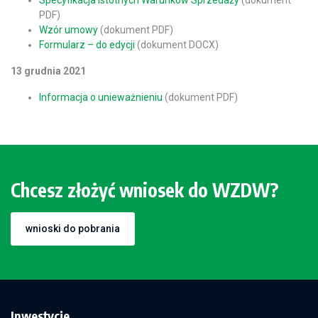
Specyfikacja Istotnych Warunków Sprzedaży
(dokument
PDF)
Wzór umowy
(dokument PDF)
Formularz – do edycji
(dokument DOCX)
13 grudnia 2021
Informacja o unieważnieniu
(dokument PDF)
Chcesz złożyć wniosek do WZDW?
wnioski do pobrania
Inwestycje