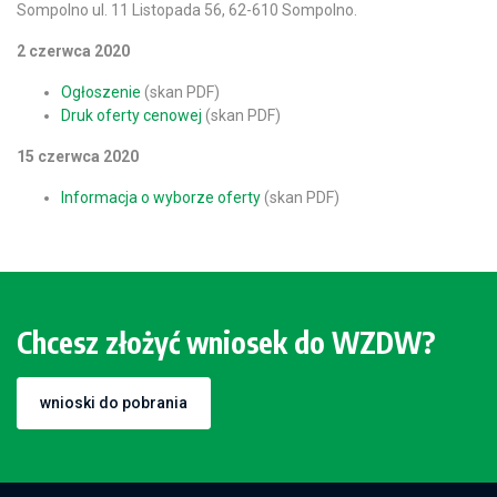
Sompolno ul. 11 Listopada 56, 62-610 Sompolno.
2 czerwca 2020
Ogłoszenie
(skan PDF)
Druk oferty cenowej
(skan PDF)
15 czerwca 2020
Informacja o wyborze oferty
(skan PDF)
Chcesz złożyć wniosek do WZDW?
wnioski do pobrania