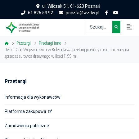
ul. Wilczak 51, 61-623 Poznań
61 826 53 92
poczta@wzdw.pl
Przetargi
Przetargi inne
Rejon Dróg Wojewódzkich w Kole ogłasza przetarg pisemny nieograniczony na
sprzedaż surowca drzewnego w ilości 11,99 m³
Przetargi
Informacja dla wykonawców
Platforma zakupowa
Zamówienia publiczne