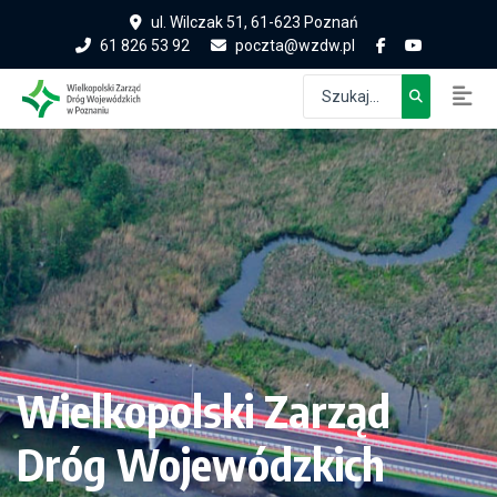
ul. Wilczak 51, 61-623 Poznań
61 826 53 92
poczta@wzdw.pl
Wielkopolski Zarząd
Dróg Wojewódzkich