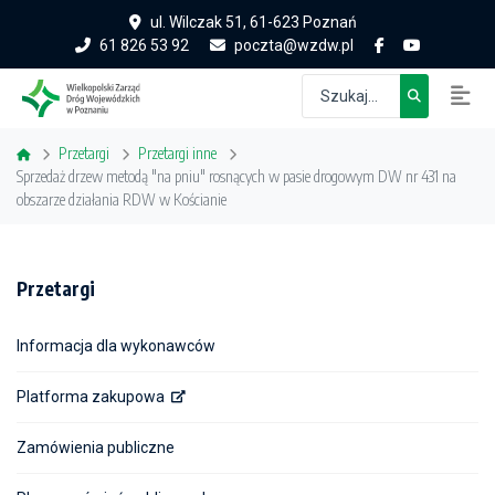
ul. Wilczak 51, 61-623 Poznań
61 826 53 92
poczta@wzdw.pl
Przetargi
Przetargi inne
Sprzedaż drzew metodą "na pniu" rosnących w pasie drogowym DW nr 431 na
obszarze działania RDW w Kościanie
Przetargi
Informacja dla wykonawców
Platforma zakupowa
Zamówienia publiczne