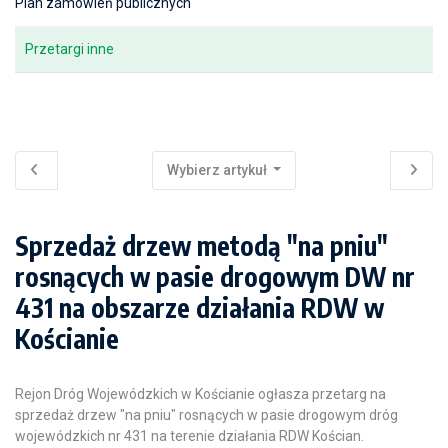
Plan zamówień publicznych
Przetargi inne
Wybierz artykuł
Sprzedaż drzew metodą "na pniu"
rosnących w pasie drogowym DW nr
431 na obszarze działania RDW w
Kościanie
Rejon Dróg Wojewódzkich w Kościanie ogłasza przetarg na
sprzedaż drzew "na pniu" rosnących w pasie drogowym dróg
wojewódzkich nr 431 na terenie działania RDW Kościan.