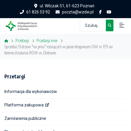
ul. Wilczak 51, 61-623 Poznań
61 826 53 92
poczta@wzdw.pl
Przetargi
Przetargi inne
Sprzedaż 13 drzew "na pniu" rosnących w pasie drogowym DW nr 179 na
terenie działania RDW w Złotowie
Przetargi
Informacja dla wykonawców
Platforma zakupowa
Zamówienia publiczne