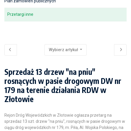
Plan zamówień publicznych
Przetargi inne
Wybierz artykuł
Sprzedaż 13 drzew "na pniu"
rosnących w pasie drogowym DW nr
179 na terenie działania RDW w
Złotowie
Rejon Dróg Wojewódzkich w Złotowie ogłasza przetarg na
sprzedaż 13 szt. drzew "na pniu", rosnących w pasie drogowym w
ciągu dróg wojewódzkich nr 179,
m. Piła, Al. Wojska Polskiego,
na