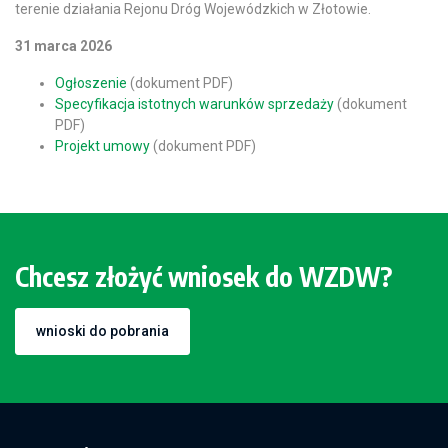
terenie działania Rejonu Dróg Wojewódzkich w Złotowie.
31 marca 2026
Ogłoszenie
(dokument PDF)
Specyfikacja istotnych warunków sprzedaży
(dokument
PDF)
Projekt umowy
(dokument PDF)
Chcesz złożyć wniosek do WZDW?
wnioski do pobrania