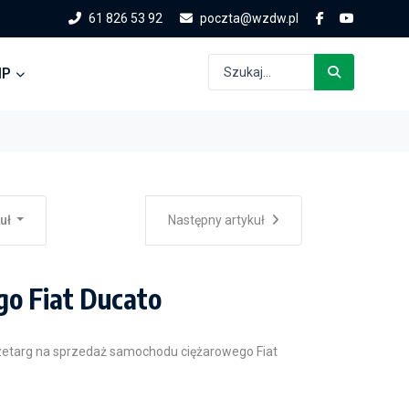
61 826 53 92
poczta@wzdw.pl
IP
kuł
Następny artykuł
o Fiat Ducato
etarg na sprzedaż samochodu ciężarowego Fiat