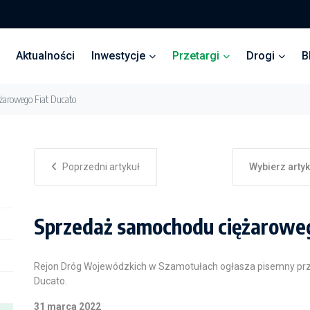
Aktualności
Inwestycje
Przetargi
Drogi
B
żarowego Fiat Ducato
Poprzedni artykuł
Wybierz arty
Sprzedaż samochodu ciężaroweg
Rejon Dróg Wojewódzkich w Szamotułach ogłasza pisemny prz
Ducato.
31 marca 2022