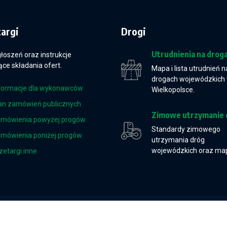
targi
Drogi
Utrudnienia na drog
głoszeń oraz instrukcje
ce składania ofert.
Mapa i lista utrudnień n
drogach wojewódzkich
formacje dla wykonawców
Wielkopolsce.
an zamówień publicznych
Zimowe utrzymanie 
mówienia powyżej progów
Standardy zimowego
mówienia poniżej progów
utrzymania dróg
wojewódzkich oraz ma
zetargi inne