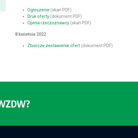
Ogłoszenie
(skan PDF)
Druk oferty
(dokument PDF)
Opinia rzeczoznawcy
(skan PDF)
8 kwietnia 2022
Zbiorcze zestawienie ofert
(dokument PDF)
o WZDW?