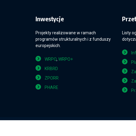
Inwestycje
Prze
Projekty realizowane w ramach
Listy o
programów strukturalnych i z funduszy
dotyczą
europejskich.
In
WRPO
,
WRPO+
Pl
KRBRD
Za
ZPORR
Za
PHARE
Pr