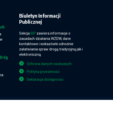
Biuletyn Informacji
Publicznej
ach
Sekcja
BIP
zawiera informacje o
a
zasadach działania WZDW, dane
 w
kontaktowe i wskazówki odnośnie
załatwiania spraw drogą tradycyjną jak i
elektroniczną.
dróg
Ochrona danych osobowych
Polityka prywatności
pa.
Deklaracja dostępności
Projekt i wykonanie: