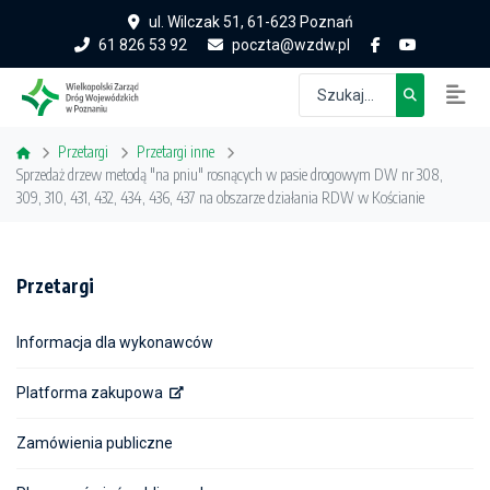
ul. Wilczak 51, 61-623 Poznań
61 826 53 92
poczta@wzdw.pl
Przetargi
Przetargi inne
Sprzedaż drzew metodą "na pniu" rosnących w pasie drogowym DW nr 308,
309, 310, 431, 432, 434, 436, 437 na obszarze działania RDW w Kościanie
Przetargi
Informacja dla wykonawców
Platforma zakupowa
Zamówienia publiczne