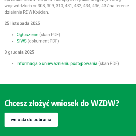
wojewódzkich nr 308, 309, 310, 431, 432, 434, 436, 437 na terenie
działania RDW Kościan.
25 listopada 2025
Ogłoszenie
(skan PDF)
SIWS
(dokument PDF)
3 grudnia 2025
Informacja o unieważnieniu postępowania
(skan PDF)
Chcesz złożyć wniosek do WZDW?
wnioski do pobrania