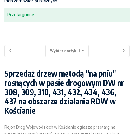
Plan zamówień publicznych
Przetargi inne
Wybierz artykuł
Sprzedaż drzew metodą "na pniu"
rosnących w pasie drogowym DW nr
308, 309, 310, 431, 432, 434, 436,
437 na obszarze działania RDW w
Kościanie
Rejon Dróg Wojewódzkich w Kościanie ogłasza przetarg na
sprzedaż drzew "na pniu" rosnących w pasie drogowym dróg