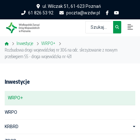
ul. Wilczak 51, 61-623 Poznań
61 826 53 92
poczta@wzdw.pl
Inwestycje
WRPO+
Rozbudowa drogi wojewódzkiej nr 306 na odc. skrzyżowanie z nowym
przebiegiem S5 - droga wojewódzka nr 431
Inwestycje
WRPO+
WRPO
KRBRD