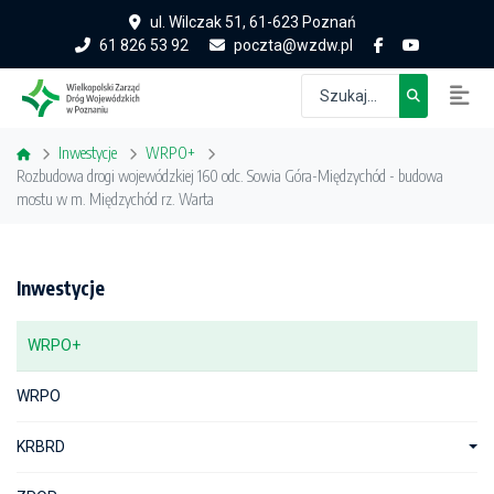
ul. Wilczak 51, 61-623 Poznań
61 826 53 92
poczta@wzdw.pl
Inwestycje
WRPO+
Rozbudowa drogi wojewódzkiej 160 odc. Sowia Góra-Międzychód - budowa
mostu w m. Międzychód rz. Warta
Inwestycje
WRPO+
WRPO
KRBRD