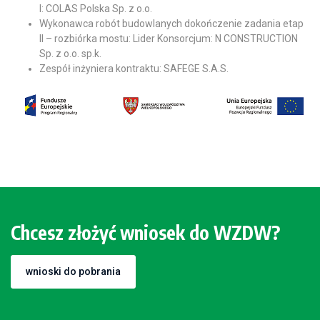
I: COLAS Polska Sp. z o.o.
Wykonawca robót budowlanych dokończenie zadania etap
II – rozbiórka mostu: Lider Konsorcjum: N CONSTRUCTION
Sp. z o.o. sp.k.
Zespół inżyniera kontraktu: SAFEGE S.A.S.
Chcesz złożyć wniosek do WZDW?
wnioski do pobrania