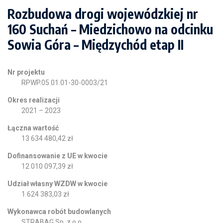
Rozbudowa drogi wojewódzkiej nr
160 Suchań – Miedzichowo na odcinku
Sowia Góra – Międzychód etap II
Nr projektu
RPWP.05.01.01-30-0003/21
Okres realizacji
2021 – 2023
Łączna wartość
13 634 480,42 zł
Dofinansowanie z UE w kwocie
12 010 097,39 zł
Udział własny WZDW w kwocie
1 624 383,03 zł
Wykonawca robót budowlanych
STRABAG Sp. z o.o.