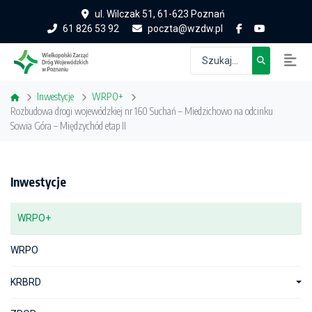
ul. Wilczak 51, 61-623 Poznań
61 826 53 92
poczta@wzdw.pl
Inwestycje
WRPO+
Rozbudowa drogi wojewódzkiej nr 160 Suchań – Miedzichowo na odcinku
Sowia Góra – Międzychód etap II
Inwestycje
WRPO+
WRPO
KRBRD