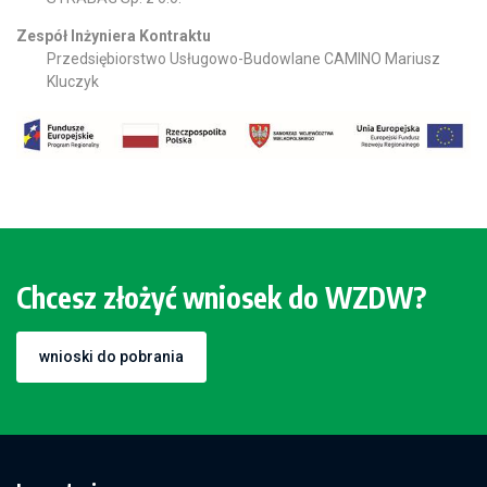
Zespół Inżyniera Kontraktu
Przedsiębiorstwo Usługowo-Budowlane CAMINO Mariusz
Kluczyk
Chcesz złożyć wniosek do WZDW?
wnioski do pobrania