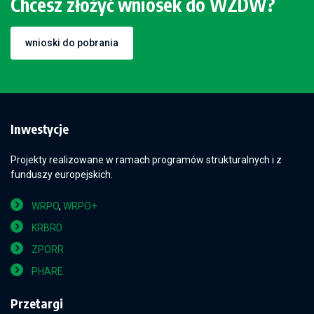
Chcesz złożyć wniosek do WZDW?
wnioski do pobrania
Inwestycje
Projekty realizowane w ramach programów strukturalnych i z
funduszy europejskich.
WRPO
,
WRPO+
KRBRD
ZPORR
PHARE
Przetargi