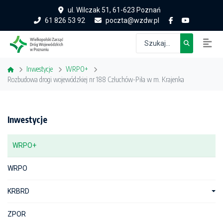
ul. Wilczak 51, 61-623 Poznań
61 826 53 92
poczta@wzdw.pl
Inwestycje
WRPO+
Rozbudowa drogi wojewódzkiej nr 188 Człuchów-Piła w m. Krajenka
Inwestycje
WRPO+
WRPO
KRBRD
ZPOR