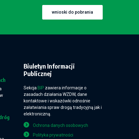
wnioski do pobrania
Biuletyn Informacji
Publicznej
ach
Sekcja
BIP
zawiera informacje o
a
zasadach działania WZDW, dane
 w
kontaktowe i wskazówki odnośnie
załatwiania spraw drogą tradycyjną jak i
elektroniczną.
dróg
Ochrona danych osobowych
Polityka prywatności