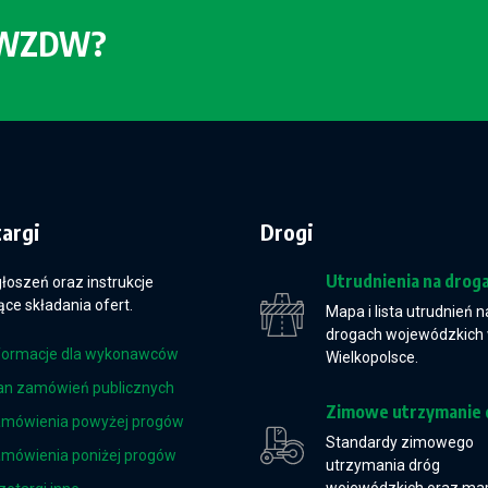
o WZDW?
targi
Drogi
Utrudnienia na drog
głoszeń oraz instrukcje
ce składania ofert.
Mapa i lista utrudnień n
drogach wojewódzkich
formacje dla wykonawców
Wielkopolsce.
an zamówień publicznych
Zimowe utrzymanie 
mówienia powyżej progów
Standardy zimowego
mówienia poniżej progów
utrzymania dróg