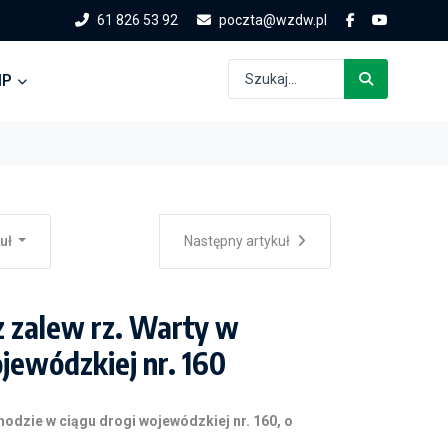
61 826 53 92
poczta@wzdw.pl
IP
kuł
Następny artykuł
 zalew rz. Warty w
jewódzkiej nr. 160
hodzie w ciągu drogi
wojewódzkiej nr. 160, o