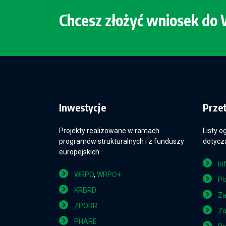
Chcesz złożyć wniosek d
Inwestycje
Prze
Projekty realizowane w ramach
Listy o
programów strukturalnych i z funduszy
dotyczą
europejskich.
In
WRPO
,
WRPO+
Pl
KRBRD
Za
ZPORR
Za
PHARE